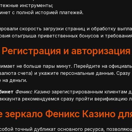
атежные инструменты;
инет с полной историей платежей.
ровали скорость загрузки страниц и обработку выпла
овия отыгрыша приветственных бонусов и требования
Регистрация и авторизация 
имает не больше пары минут. Перейдите на официаль
, валюта счета) и укажите персональные данные. Сра
 на деньги.
бинет
Феникс Казино
зарегистрированным клиентам до
аккаунта рекомендуемся сразу пройти верификацию л
 зеркало Феникс Казино дл
собой точный дубликат основного ресурса, позволяю