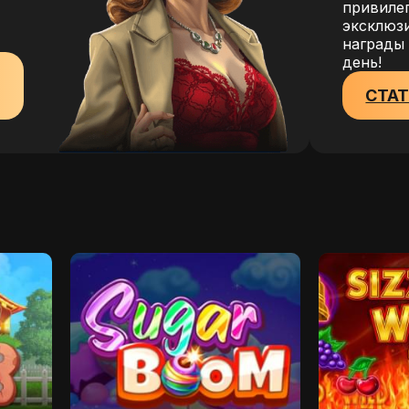
привилег
эксклюз
награды
день!
СТА