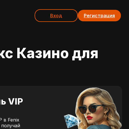
Вход
Регистрация
с Казино для
ь VIP
P в Fenix
 получай