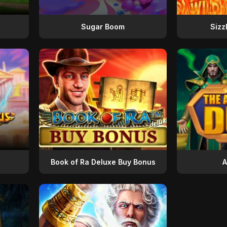
Sugar Boom
Sizz
Book of Ra Deluxe Buy Bonus
A