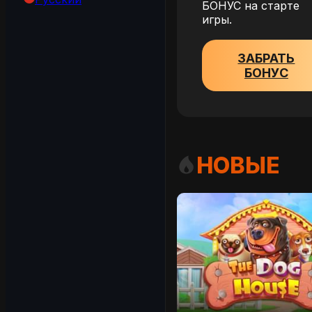
БОНУС на старте
игры.
ЗАБРАТЬ
БОНУС
НОВЫЕ