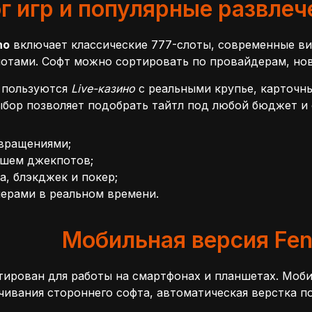
г игр и популярные развлеч
no
включает классические 777-слоты, современные ви
тами. Софт можно сортировать по провайдерам, нов
 пользуются
Live-казино
с реальными крупье, карточны
ыбор позволяет подобрать тайтл под любой бюджет и 
вращениями;
ышем джекпотов;
а, блэкджек и покер;
ерами в реальном времени.
Мобильная версия Fen
ирован для работы на смартфонах и планшетах. Мобил
чивания стороннего софта, автоматическая верстка п