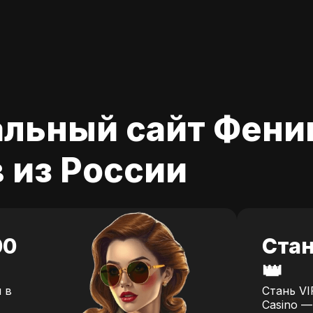
льный сайт Феник
 из России
00
Стан
👑
 в
Стань VI
Casino —